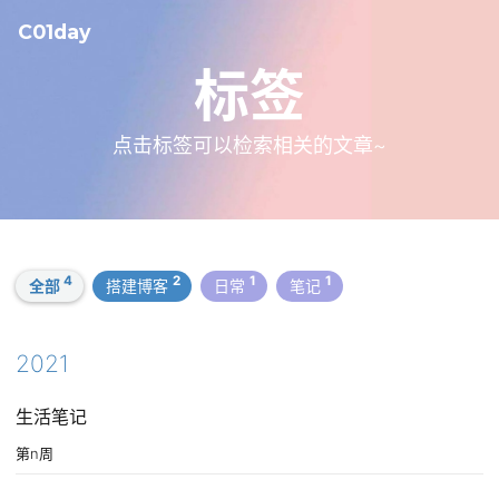
C01day
标签
点击标签可以检索相关的文章~
4
2
1
1
全部
搭建博客
日常
笔记
2021
生活笔记
第n周